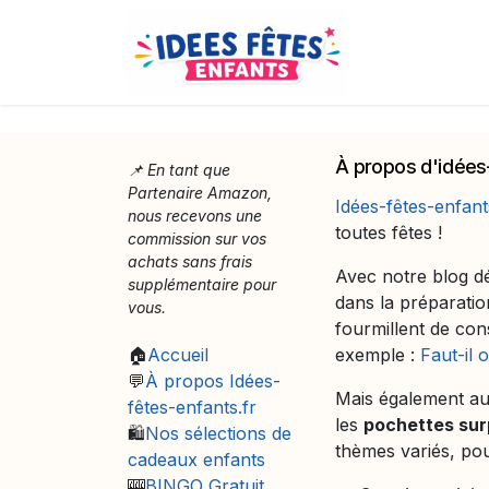
Se rendre au contenu
Idées fêtes 
À propos d'idées
📌 En tant que
Partenaire Amazon,
Idées-fêtes-enfant
nous recevons une
toutes fêtes !
commission sur vos
achats sans frais
Avec notre blog dé
supplémentaire pour
dans la préparati
vous.
fourmillent de co
🏠
Accueil
exemple :
Faut-il 
💬
À propos Idées-
Mais également au
fêtes-enfants.fr
les
pochettes sur
🛍️
Nos sélections de
thèmes variés, pour
cadeaux enfants
🎰
BINGO Gratuit