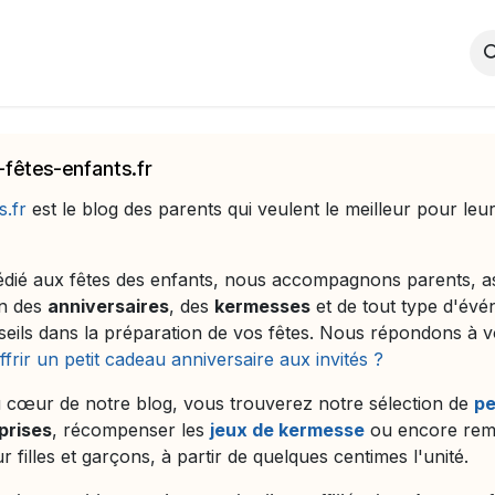
enfants
Anniversaires enfants
Kermesses jeux enfants
P
-fêtes-enfants.fr
s.fr
est le blog des parents qui veulent le meilleur pour leu
dié aux fêtes des enfants, nous accompagnons parents, ass
on des
anniversaires
, des
kermesses
et de tout type d'évén
nseils dans la préparation de vos fêtes. Nous répondons 
offrir un petit cadeau anniversaire aux invités ?
 cœur de notre blog, vous trouverez notre sélection de
pe
prises
, récompenser les
jeux de kermesse
ou encore rem
 filles et garçons, à partir de quelques centimes l'unité.