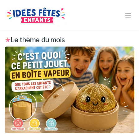
Se rendre au contenu
★
Le thème du mois