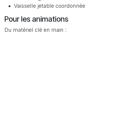
Vaisselle jetable coordonnée
Pour les animations
Du matériel clé en main :
Kits chasse au trésor
Jeux de kermesse
Accessoires karaoké
Matériel créatif
Nos engagements 🤝
Qualité
: Nous sélectionnons nos produits avec
soin pour garantir la sécurité et la satisfaction des
enfants.
Prix justes
: Notre modèle économique nous
permet de proposer des tarifs très compétitifs